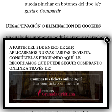
pueda pinchar en botones del tipo
Me
gusta
o
Compartir
.
Desactivación o eliminación de cookies
En cualquier momento podrá ejercer su derecho
de desactivación o eliminación de cookies de este
A PARTIR DEL 1 DE ENERO DE 2025
sitio web. Estas acciones se realizan de forma
APLICAREMOS NUEVAS TARIFAS DE VISITA.
diferente en función del navegador que esté
CONSÚLTELAS PINCHANDO AQUÍ. LE
RECORDAMOS QUE PUEDE SEGUIR COMPRANDO
usando.
Aquí le dejamos una guía rápida para los
ONLINE A TRAVÉS DE:
navegadores más populares
.
Notas adicionales
Ni esta web ni sus representantes
legales se hacen responsables ni del