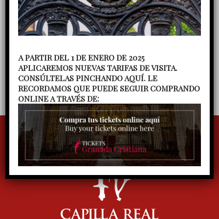
posesión como Capellán Mayor de la Capilla Real
El Cabildo de la Capilla Real acoge a su nuevo
Capellán Mayor
Concierto de Pascua del Coro de
cámara de la Capilla Real, dirigido por Ana María
A PARTIR DEL 1 DE ENERO DE 2025
Fernández
Concierto del Coro gregoriano
APLICAREMOS NUEVAS TARIFAS DE VISITA.
Ilíberis, dirigido por Julieta Vega
CONSÚLTELAS PINCHANDO AQUÍ. LE
RECORDAMOS QUE PUEDE SEGUIR COMPRANDO
ONLINE A TRAVÉS DE: