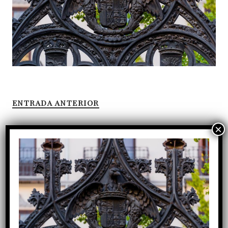
ENTRADA ANTERIOR
Entradas recientes
Tres décadas de servicio: la gratitud del Cabildo a
D. Manuel Reyes
D. José Carlos Isla Tejera toma