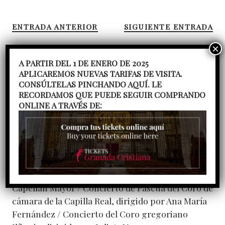
ENTRADA ANTERIOR
SIGUIENTE ENTRADA
A PARTIR DEL 1 DE ENERO DE 2025
APLICAREMOS NUEVAS TARIFAS DE VISITA.
CONSÚLTELAS PINCHANDO AQUÍ. LE
RECORDAMOS QUE PUEDE SEGUIR COMPRANDO
ONLINE A TRAVÉS DE:
Entradas recientes
Tres décadas de servicio: la gratitud del Cabildo a
D. Manuel Reyes
D. José Carlos Isla Tejera toma
posesión como Capellán Mayor de la Capilla Real
El Cabildo de la Capilla Real acoge a su nuevo
Capellán Mayor
Concierto de Pascua del Coro de
cámara de la Capilla Real, dirigido por Ana María
Fernández
Concierto del Coro gregoriano