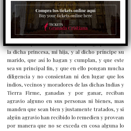
religiosos y clérigos y otras personas doctas y
temerosas de Dios para instruir los vecinos y
moradores de ellas en la fe católica, y enseñarles a
doctrinar buenas costumbres, y poner en ello la
diligencia debida…, por ende, suplico al rey, mi
señor, muy afectuosamente, y encargo y mando a
la dicha princesa, mi hija, y al dicho príncipe su
marido, que así lo hagan y cumplan, y que este
sea su principal fin, y que en ello pongan mucha
diligencia y no consientan ni den lugar que los
indios, vecinos y moradores de las dichas Indias y
Tierra Firme, ganadas y por ganar, reciban
agravio alguno en sus personas ni bienes, mas
manden que sean bien y justamente tratados, y si
algún agravio han recibido lo remedien y provean
por manera que no se exceda en cosa alguna lo