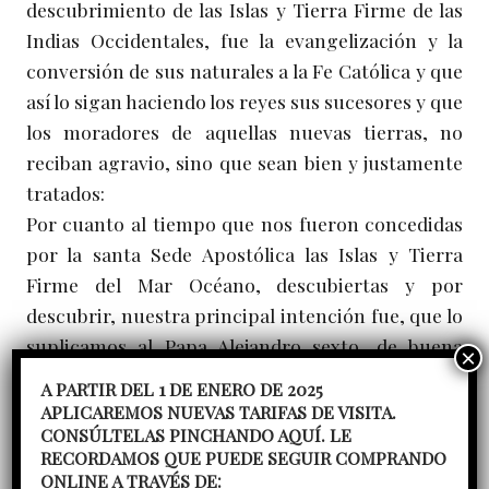
descubrimiento de las Islas y Tierra Firme de las
Indias Occidentales, fue la evangelización y la
conversión de sus naturales a la Fe Católica y que
así lo sigan haciendo los reyes sus sucesores y que
los moradores de aquellas nuevas tierras, no
reciban agravio, sino que sean bien y justamente
tratados:
Por cuanto al tiempo que nos fueron concedidas
por la santa Sede Apostólica las Islas y Tierra
Firme del Mar Océano, descubiertas y por
descubrir, nuestra principal intención fue, que lo
suplicamos al Papa Alejandro sexto, de buena
memoria, que nos hizo la dicha concesión, de
A PARTIR DEL 1 DE ENERO DE 2025
procurar de inducir y traer los pueblos de ellas y
APLICAREMOS NUEVAS TARIFAS DE VISITA.
CONSÚLTELAS PINCHANDO AQUÍ. LE
convertirlos a nuestra santa fe católica, y enviar a
RECORDAMOS QUE PUEDE SEGUIR COMPRANDO
las dichas Islas y Tierra Firme prelados y
ONLINE A TRAVÉS DE: