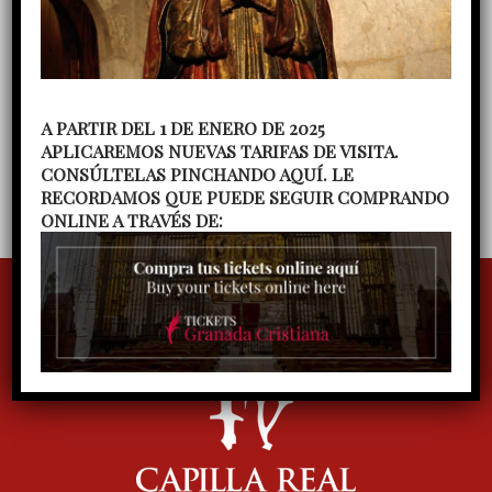
posesión como Capellán Mayor de la Capilla Real
El Cabildo de la Capilla Real acoge a su nuevo
Capellán Mayor
Concierto de Pascua del Coro de
cámara de la Capilla Real, dirigido por Ana María
A PARTIR DEL 1 DE ENERO DE 2025
Fernández
Concierto del Coro gregoriano
APLICAREMOS NUEVAS TARIFAS DE VISITA.
Ilíberis, dirigido por Julieta Vega
CONSÚLTELAS PINCHANDO AQUÍ. LE
RECORDAMOS QUE PUEDE SEGUIR COMPRANDO
ONLINE A TRAVÉS DE: