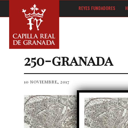
Capilla Real de Granada
LA CAPILLA REAL ALBERGA LOS RESTOS MORTALES DE ISABEL I DE CASTILLA Y
REYES FUNDADORES
H
250-granada
10 NOVIEMBRE, 2017