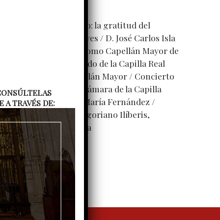
ntradas recientes
res décadas de servicio: la gratitud del
abildo a D. Manuel Reyes
D. José Carlos Isla
ejera toma posesión como Capellán Mayor de
a Capilla Real
El Cabildo de la Capilla Real
coge a su nuevo Capellán Mayor
Concierto
e Pascua del Coro de cámara de la Capilla
. CONSÚLTELAS
eal, dirigido por Ana María Fernández
A TRAVÉS DE:
oncierto del Coro gregoriano Ilíberis,
irigido por Julieta Vega