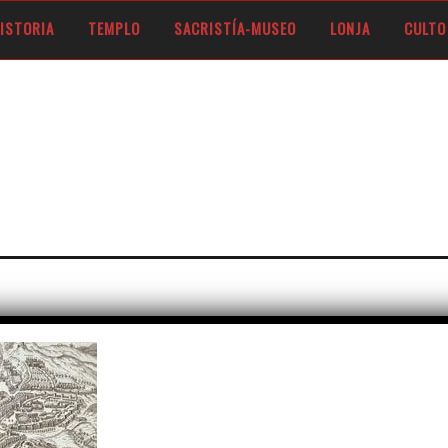
 DE FERNANDO V DE ARAGÓN, LOS REYES CATÓLICOS
ISTORIA
TEMPLO
SACRISTÍA-MUSEO
LONJA
CULTO