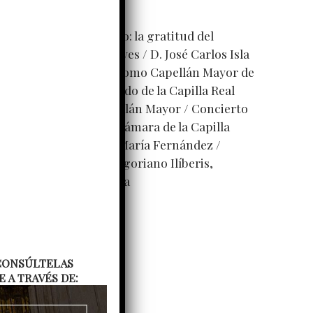
ntradas recientes
res décadas de servicio: la gratitud del
abildo a D. Manuel Reyes
D. José Carlos Isla
ejera toma posesión como Capellán Mayor de
a Capilla Real
El Cabildo de la Capilla Real
coge a su nuevo Capellán Mayor
Concierto
e Pascua del Coro de cámara de la Capilla
eal, dirigido por Ana María Fernández
oncierto del Coro gregoriano Ilíberis,
irigido por Julieta Vega
. CONSÚLTELAS
A TRAVÉS DE: