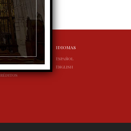
NOTAS
IDIOMAS
viso legal
Español
olítica de cookies
English
réditos