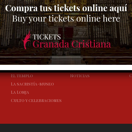
LA CAPILLA REAL
VISITA CULTURAL
Los Reyes fundadores
Comprar Entradas
A
La historia
Horarios y precios
P
El templo
Noticias
C
La sacristía-museo
La Lonja
Culto y celebraciones