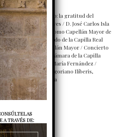
ntradas recientes
res décadas de servicio: la gratitud del
abildo a D. Manuel Reyes
D. José Carlos Isla
ejera toma posesión como Capellán Mayor de
a Capilla Real
El Cabildo de la Capilla Real
coge a su nuevo Capellán Mayor
Concierto
e Pascua del Coro de cámara de la Capilla
eal, dirigido por Ana María Fernández
oncierto del Coro gregoriano Ilíberis,
irigido por Julieta Vega
. CONSÚLTELAS
A TRAVÉS DE: