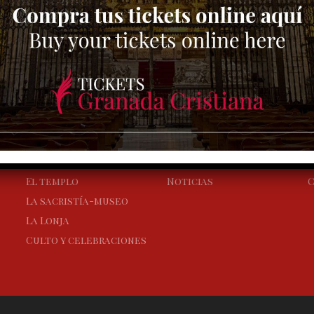
LA CAPILLA REAL
VISITA CULTURAL
Los Reyes fundadores
Comprar Entradas
A
La historia
Horarios y precios
P
El templo
Noticias
C
La sacristía-museo
La Lonja
Culto y celebraciones