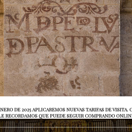
E
T
C
T
l
a
d
R
C
d
 ENERO DE 2025 APLICAREMOS NUEVAS TARIFAS DE VISITA
LE RECORDAMOS QUE PUEDE SEGUIR COMPRANDO ONLINE 