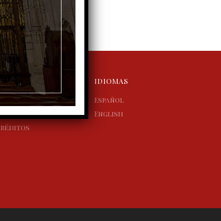
NOTAS
IDIOMAS
viso legal
Español
olítica de cookies
English
réditos