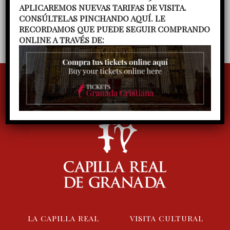
Fernández
Concierto del Coro gregoriano
APLICAREMOS NUEVAS TARIFAS DE VISITA.
CONSÚLTELAS PINCHANDO AQUÍ. LE
Ilíberis, dirigido por Julieta Vega
RECORDAMOS QUE PUEDE SEGUIR COMPRANDO
ONLINE A TRAVÉS DE:
LA CAPILLA REAL
VISITA CULTURAL