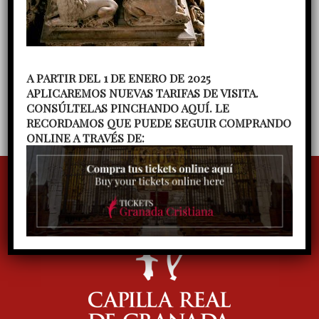
posesión como Capellán Mayor de la Capilla Real
El Cabildo de la Capilla Real acoge a su nuevo
Capellán Mayor
Concierto de Pascua del Coro de
cámara de la Capilla Real, dirigido por Ana María
Fernández
Concierto del Coro gregoriano
A PARTIR DEL 1 DE ENERO DE 2025
APLICAREMOS NUEVAS TARIFAS DE VISITA.
Ilíberis, dirigido por Julieta Vega
CONSÚLTELAS PINCHANDO AQUÍ. LE
RECORDAMOS QUE PUEDE SEGUIR COMPRANDO
ONLINE A TRAVÉS DE: