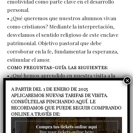
emotividad como parte clave en el desarrollo
personal.
• ¿Qué queremos que nuestros alumnos vivan
como cristianos? Mediante la interpretación,
desvelamos el sentido religioso de este enclave
patrimonial. Objetivo pastoral que debe
corroborar en la fe, fundamentar la esperanza,
estimular el amor.
COMO PREGUNTAS-GUÍA LAS SIGUIENTES:
• ¿Qué hemos aprendido en nuestra visita a la
Capilla Real?
A PARTIR DEL 1 DE ENERO DE 2025
• ¿Qué hemos sentido durante nuestra visita a la
APLICAREMOS NUEVAS TARIFAS DE VISITA.
Capilla Real?
CONSÚLTELAS PINCHANDO AQUÍ. LE
RECORDAMOS QUE PUEDE SEGUIR COMPRANDO
• ¿Qué hemos vivido, como cristianos, al visitar la
ONLINE A TRAVÉS DE:
Capilla Real?
• ¿Con qué frase resumiríamos nuestra visita a la